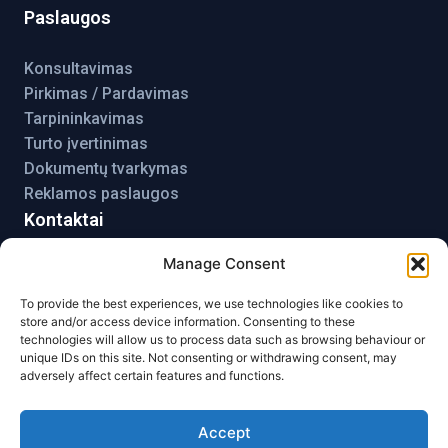
Paslaugos
Konsultavimas
Pirkimas / Pardavimas
Tarpininkavimas
Turto įvertinimas
Dokumentų tvarkymas
Reklamos paslaugos
Kontaktai
Manage Consent
+370 698 54515
liuksbustas@gmail.com
To provide the best experiences, we use technologies like cookies to
Liuksbūstas nekilnojamojo turto agentūra,
store and/or access device information. Consenting to these
technologies will allow us to process data such as browsing behaviour or
Laisvės g. 27, LT 89222, Mažeikiai.
unique IDs on this site. Not consenting or withdrawing consent, may
adversely affect certain features and functions.
Accept